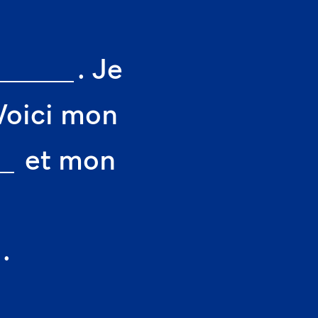
.
Je
Voici mon
et mon
.