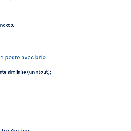
nnexes.
le poste avec brio
te similaire (un atout);
notre équipe