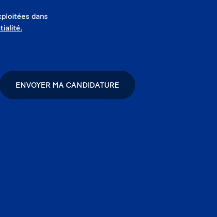
xploitées dans
ialité.