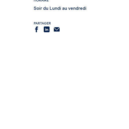
HORAIRE
Soir du Lundi au vendredi
PARTAGER
Partager
Partager
Partager
sur
sur
par
Facebook
LinkedIn
courriel